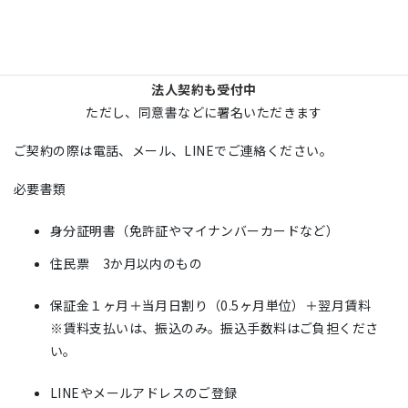
上記料金には、1か月賃料＋共益費（電気・水道・管理・警備など）＋消費税が含
まれます。
保証人不要
法人契約
も
受付中
ただし、同意書などに署名いただきます
ご契約の際は電話、メール、LINEでご連絡ください。
必要書類
身分証明書（免許証やマイナンバーカードなど）
住民票 3か月以内のもの
保証金１ヶ月＋当月日割り（0.5ヶ月単位）＋翌月賃料
※賃料支払いは、振込のみ。振込手数料はご負担くださ
い。
LINEやメールアドレスのご登録